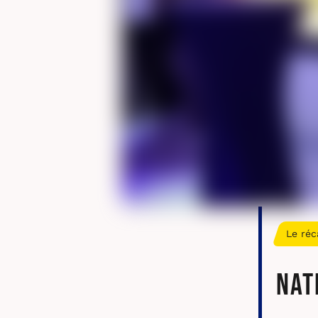
Le réc
Nat