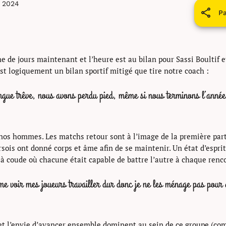
n 2024
Pa
ne de jours maintenant et l’heure est au bilan pour Sassi Boultif 
est logiquement un bilan sportif mitigé que tire notre coach :
gue trêve, nous avons perdu pied, même si nous terminons l’année 
nos hommes. Les matchs retour sont à l’image de la première partie
sois ont donné corps et âme afin de se maintenir. Un état d’espr
à coude où chacune était capable de battre l’autre à chaque renc
ime voir mes joueurs travailler dur donc je ne les ménage pas pour q
 l’envie d’avancer ensemble dominent au sein de ce groupe (comp