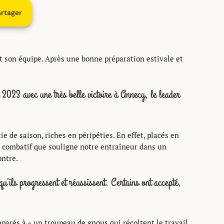
rtager
et son équipe. Après une bonne préparation estivale et
2023 avec une très belle victoire à Annecy, le leader
 de saison, riches en péripéties. En effet, placés en
it combatif que souligne notre entraîneur dans un
ontre.
u’ils progressent et réussissent. Certains ont accepté,
arés à « un troupeau de gnous qui récoltent le travail