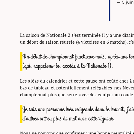
— 5 jui
La saison de Nationale 2 s’est terminée il y a une dizai
un début de saison réussie (4 victoires en 6 matchs), c’
Un début de championnat fructueux mais, après une lon
(qui, rappelons-le, accède à la Nationale 1).
Les aléas du calendrier et cette pause ont coûté cher à 
bas de tableau et potentiellement relégables, nos Never
championnat plus que serré, avec des équipes au coude 
Je suis une personne très exigeante dans le travail, j’a
d’autres ont eu plus de mal avec cette rigueur.
Nous ne pouvons que confirmer : une bonne mentalité et