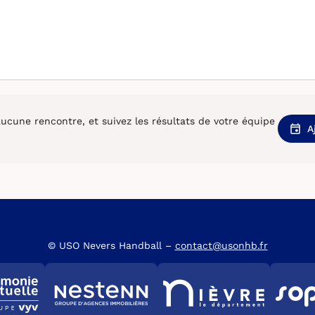
cune rencontre, et suivez les résultats de votre équipe
A
© USO Nevers Handball –
contact@usonhb.fr