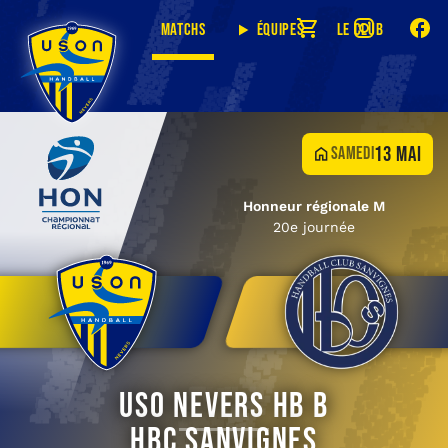
Matchs
Équipes
Le club
13 mai
samedi
Honneur régionale M
20e journée
USO Nevers HB B
HBC Sanvignes