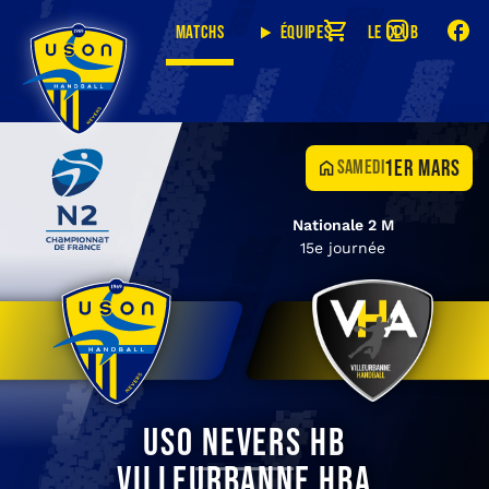
Matchs
Équipes
Le club
1er mars
samedi
Nationale 2 M
15e journée
USO Nevers HB
Villeurbanne HBA