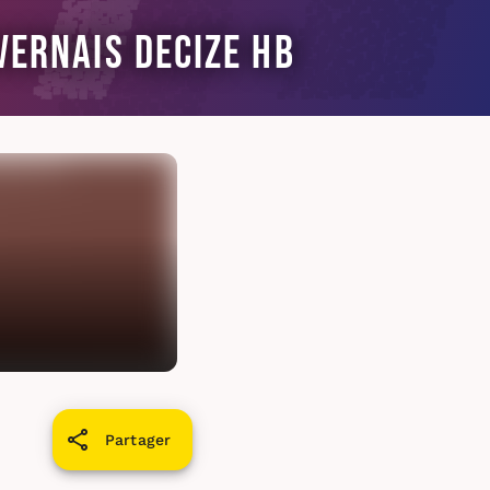
vernais Decize HB
Partager