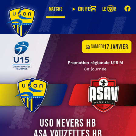
Matchs
Équipes
Le club
17 janvier
samedi
Promotion régionale U15 M
8e journée
USO Nevers HB
ASA Vauzelles HB