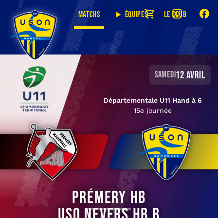
Matchs
Équipes
Le club
12 avril
samedi
Départementale U11 Hand à 6
15e journée
Prémery HB
USO Nevers HB B