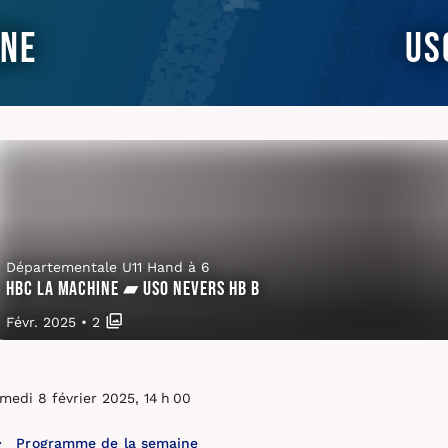
ine
US
Départementale U11 Hand à 6
HBC La Machine ▰ USO Nevers HB B
Févr. 2025
•
2
medi 8 février 2025, 14 h 00
Programme de la semaine