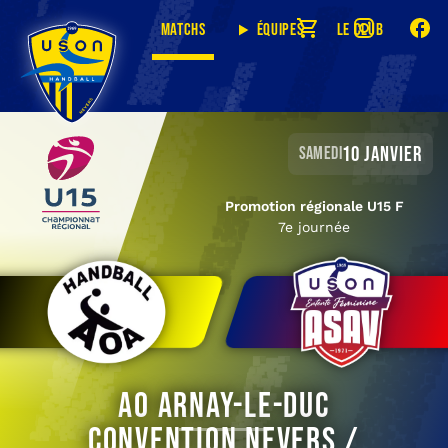
Matchs
Équipes
Le club
10 janvier
samedi
Promotion régionale U15 F
7e journée
AO Arnay-le-Duc
Convention Nevers /