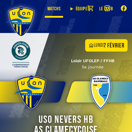
Matchs
Équipes
Le club
7 février
lundi
Loisir UFOLEP / FFHB
5e journée
USO Nevers HB
AS Clamecycoise