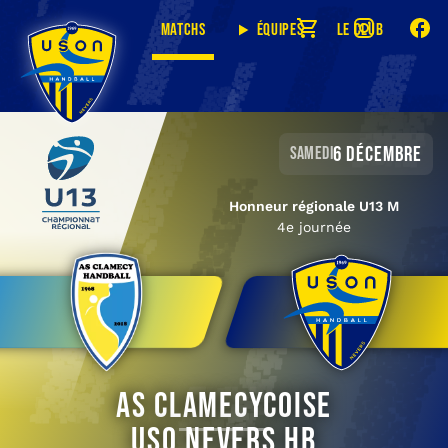
Matchs
Équipes
Le club
6 décembre
samedi
Honneur régionale U13 M
4e journée
AS Clamecycoise
USO Nevers HB