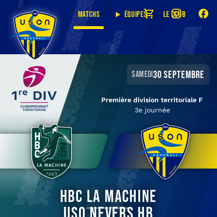
Matchs
Équipes
Le club
30 septembre
samedi
Première division territoriale F
3e journée
HBC La Machine
USO Nevers HB