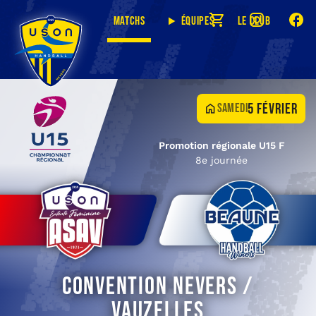
Matchs
Équipes
Le club
5 février
samedi
Promotion régionale U15 F
8e journée
Convention Nevers /
Vauzelles