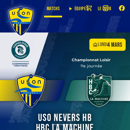
Matchs
Équipes
Le club
4 mars
lundi
Championnat Loisir
11e journée
USO Nevers HB
HBC La Machine