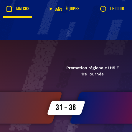
Matchs
Équipes
Le club
Promotion régionale U15 F
1re journée
31 – 36