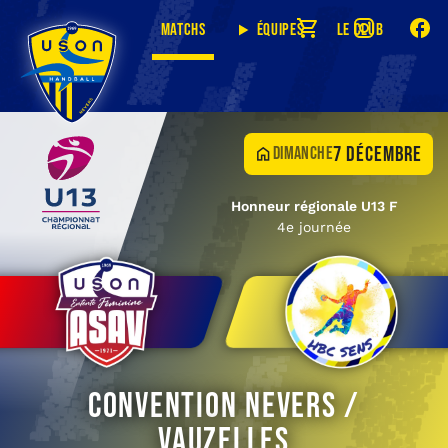
Matchs
Équipes
Le club
7 décembre
dimanche
Honneur régionale U13 F
4e journée
Convention Nevers /
Vauzelles