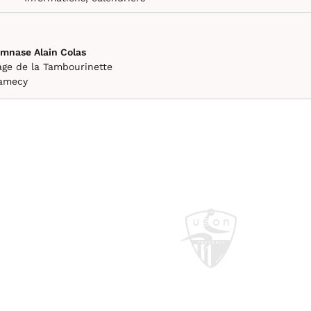
mnase Alain Colas
age de la Tambourinette
amecy