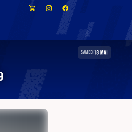
18 mai
samedi
9