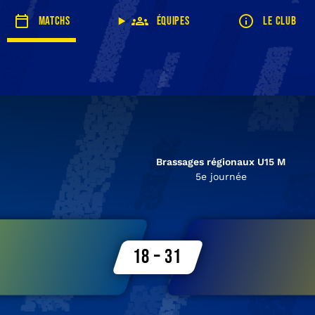
Matchs
Équipes
Le club
Brassages régionaux U15 M
5e journée
18 – 31