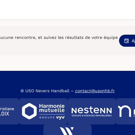
cune rencontre, et suivez les résultats de votre équipe
A
© USO Nevers Handball –
contact@usonhb.fr