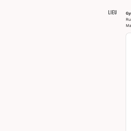
Lieu
Gy
Ru
Ma