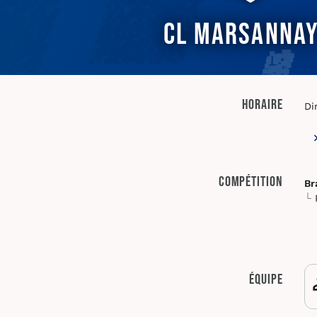
CL Marsannay
Horaire
Di
Compétition
Br
Équipe