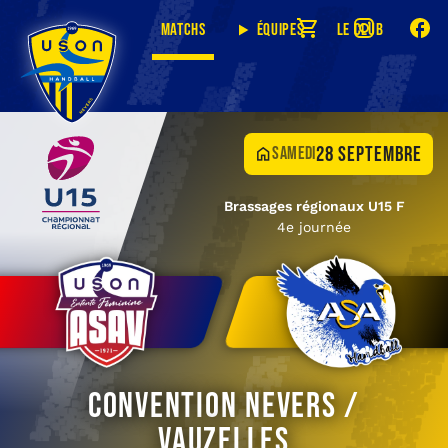
Matchs
Équipes
Le club
28 septembre
samedi
Brassages régionaux U15 F
4e journée
Convention Nevers /
Vauzelles