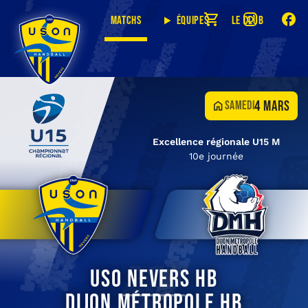
Matchs
Équipes
Le club
4 mars
samedi
Excellence régionale U15 M
10e journée
USO Nevers HB
Dijon Métropole HB