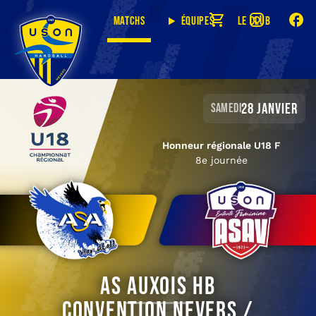
Matchs
Équipes
Le club
28 janvier
samedi
Honneur régionale U18 F
8e journée
AS Auxois HB
Convention Nevers /