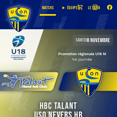
Matchs
Équipes
Le club
8 novembre
samedi
Promotion régionale U18 M
1re journée
HBC Talant
USO Nevers HB