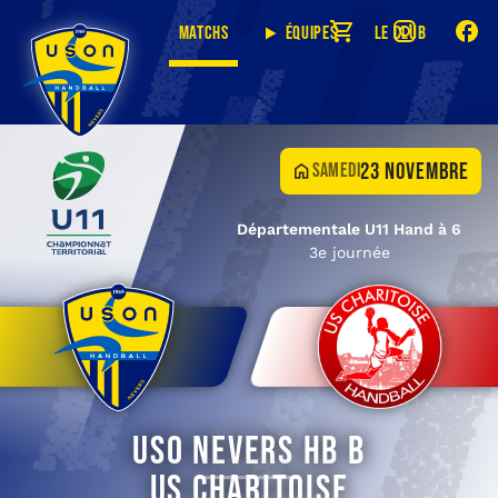
Matchs
Équipes
Le club
23 novembre
samedi
Départementale U11 Hand à 6
3e journée
USO Nevers HB B
US Charitoise