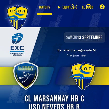
Matchs
Équipes
Le club
13 septembre
samedi
Excellence régionale M
1re journée
CL Marsannay HB C
USO Nevers HB B