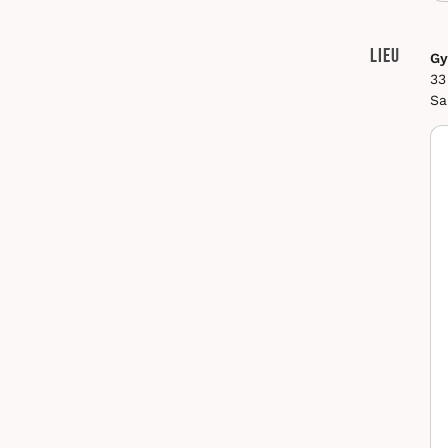
Lieu
Gy
33
Sa