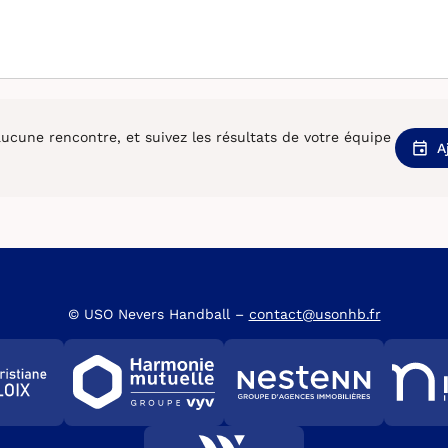
cune rencontre, et suivez les résultats de votre équipe
A
© USO Nevers Handball –
contact@usonhb.fr