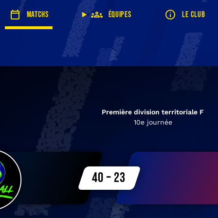
Matchs
Équipes
Le club
Première division territoriale F
10e journée
40 – 23