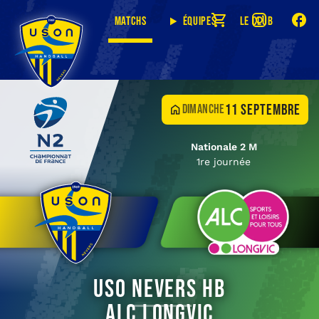
Matchs
Équipes
Le club
11 septembre
dimanche
Nationale 2 M
1re journée
USO Nevers HB
ALC Longvic