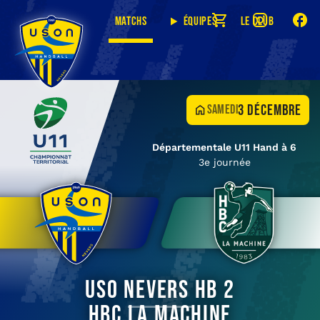
Matchs
Équipes
Le club
3 décembre
samedi
Départementale U11 Hand à 6
3e journée
USO Nevers HB 2
HBC La Machine