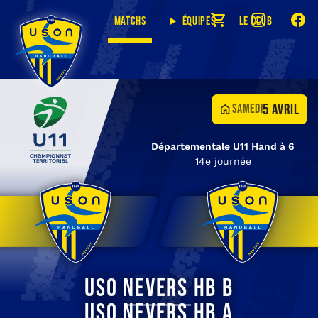
Matchs
Équipes
Le club
5 avril
samedi
Départementale U11 Hand à 6
14e journée
USO Nevers HB B
USO Nevers HB A