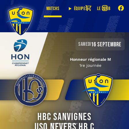
Matchs
Équipes
Le club
16 septembre
samedi
Honneur régionale M
1re journée
HBC Sanvignes
USO Nevers HB C