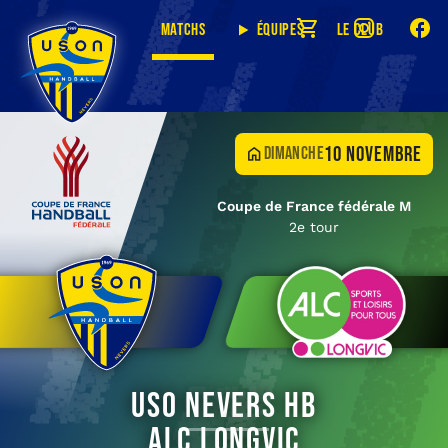
Matchs
Équipes
Le club
10 novembre
dimanche
Coupe de France fédérale M
2e tour
USO Nevers HB
ALC Longvic