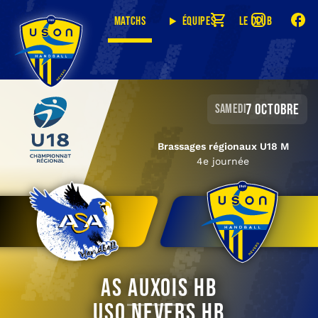
Matchs
Équipes
Le club
7 octobre
samedi
Brassages régionaux U18 M
4e journée
AS Auxois HB
USO Nevers HB