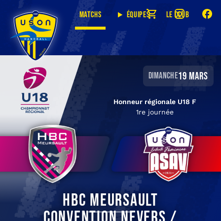
Matchs
Équipes
Le club
19 mars
dimanche
Honneur régionale U18 F
1re journée
HBC Meursault
Convention Nevers /