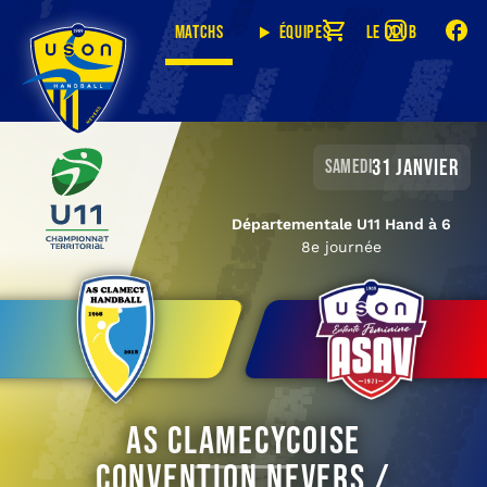
Matchs
Équipes
Le club
31 janvier
samedi
Départementale U11 Hand à 6
8e journée
AS Clamecycoise
Convention Nevers /