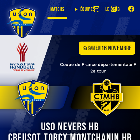
Matchs
Équipes
Le club
16 novembre
samedi
Coupe de France départementale F
2e tour
USO Nevers HB
Creusot Torcy Montchanin HB