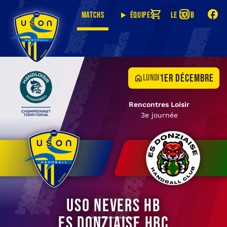
Matchs
Équipes
Le club
1er décembre
lundi
Rencontres Loisir
3e journée
USO Nevers HB
ES Donziaise HBC