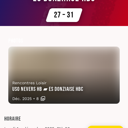
27 – 31
Photos
Rencontres Loisir
USO Nevers HB ▰ ES Donziaise HBC
Déc. 2025
•
8
Horaire