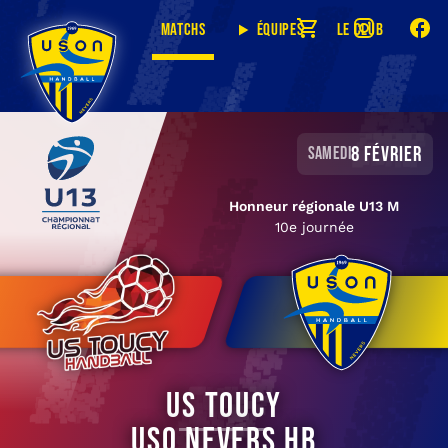
Matchs
Équipes
Le club
8 février
samedi
Honneur régionale U13 M
10e journée
US Toucy
USO Nevers HB