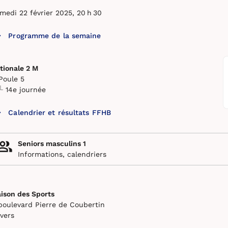
medi 22 février 2025, 20 h 30
Programme de la semaine
tionale 2 M
Poule 5
14e journée
Calendrier et résultats FFHB
Seniors masculins 1
Informations, calendriers
ison des Sports
boulevard Pierre de Coubertin
vers