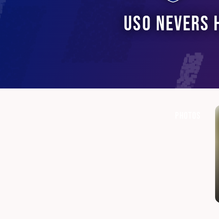
USO Nevers 
Photos