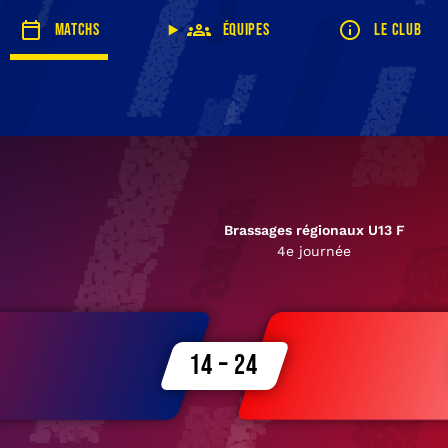
Matchs
Équipes
Le club
Brassages régionaux U13 F
4e journée
14 – 24