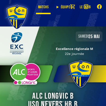
Matchs
Équipes
Le club
25 mai
samedi
Excellence régionale M
22e journée
ALC Longvic B
USO Nevers HB B