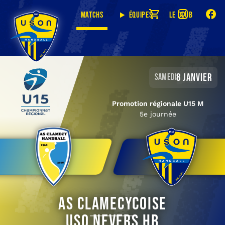
Matchs
Équipes
Le club
8 janvier
samedi
Promotion régionale U15 M
5e journée
AS Clamecycoise
USO Nevers HB