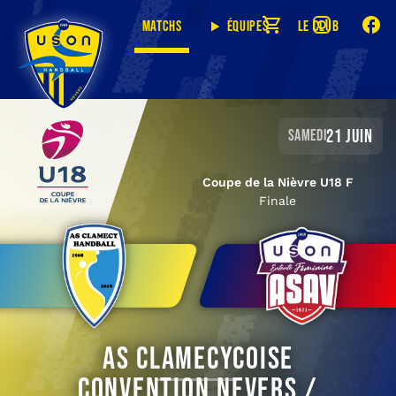
Matchs
Équipes
Le club
21 juin
samedi
Coupe de la Nièvre U18 F
Finale
AS Clamecycoise
Convention Nevers /