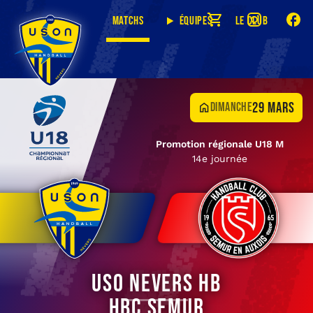
Matchs
Équipes
Le club
29 mars
dimanche
Promotion régionale U18 M
14e journée
USO Nevers HB
HBC Semur