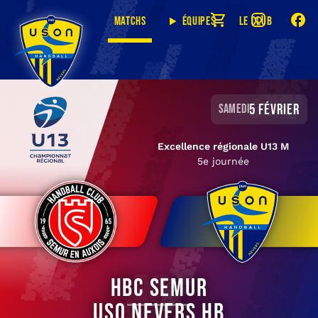
Matchs
Équipes
Le club
5 février
samedi
Excellence régionale U13 M
5e journée
HBC Semur
USO Nevers HB