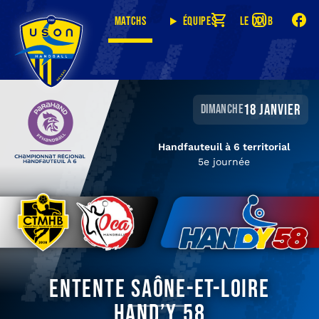
Matchs
Équipes
Le club
18 janvier
dimanche
Handfauteuil à 6 territorial
5e journée
Entente Saône-et-Loire
Hand’y 58