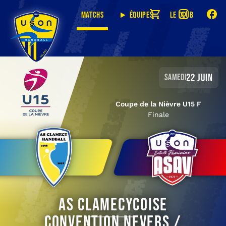
Matchs
Équipes
Le club
22 juin
samedi
Coupe de la Nièvre U15 F
Finale
AS Clamecycoise
Convention Nevers /