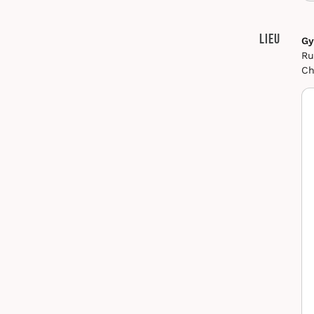
Lieu
Gy
Ru
Ch