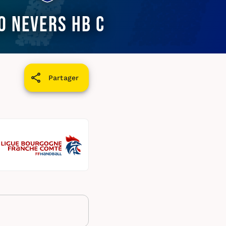
O Nevers HB C
Partager