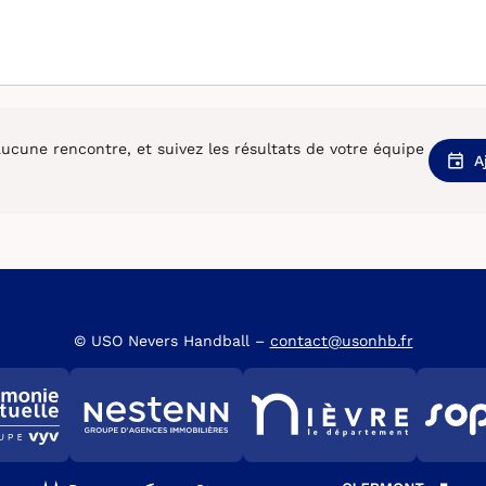
cune rencontre, et suivez les résultats de votre équipe
A
© USO Nevers Handball –
contact@usonhb.fr