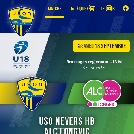
Matchs
Équipes
Le club
18 septembre
samedi
Brassages régionaux U18 M
2e journée
USO Nevers HB
ALC Longvic