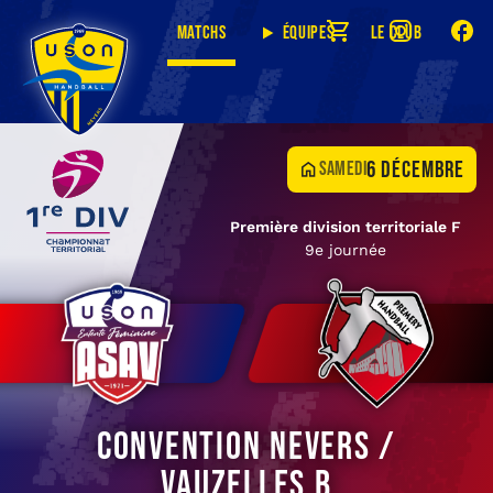
Matchs
Équipes
Le club
6 décembre
samedi
Première division territoriale F
9e journée
Convention Nevers /
Vauzelles B