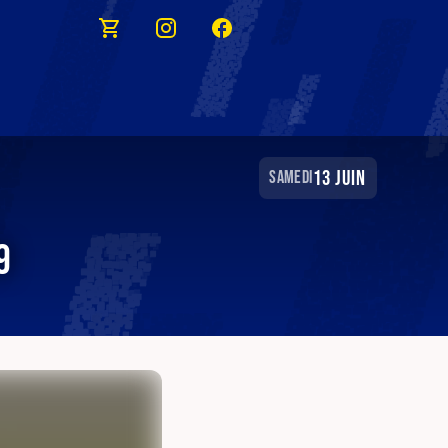
13 juin
samedi
9