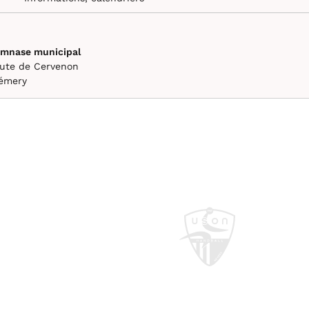
mnase municipal
ute de Cervenon
émery