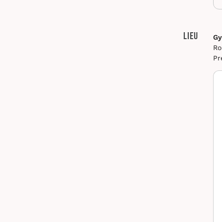
Lieu
Gy
Ro
Pr