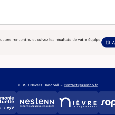
cune rencontre, et suivez les résultats de votre équipe
A
© USO Nevers Handball –
contact@usonhb.fr