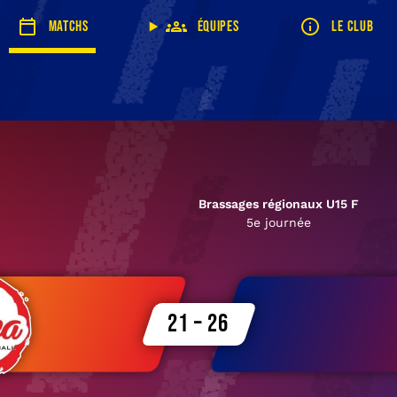
Matchs
Équipes
Le club
Brassages régionaux U15 F
5e journée
21 – 26