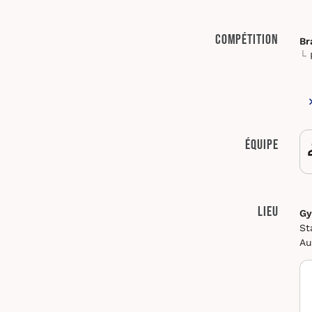
Compétition
Br
Équipe
Lieu
Gy
St
Au